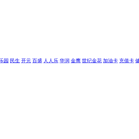
乐园
民生
开元
百盛
人人乐
华润
金鹰
世纪金花
加油卡
充值卡