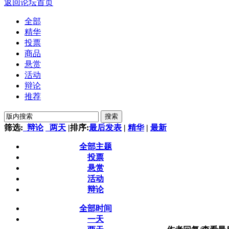
返回论坛首页
全部
精华
投票
商品
悬赏
活动
辩论
推荐
搜索
筛选:
辩论
两天
|
排序:
最后发表
|
精华
|
最新
全部主题
投票
悬赏
活动
辩论
全部时间
一天