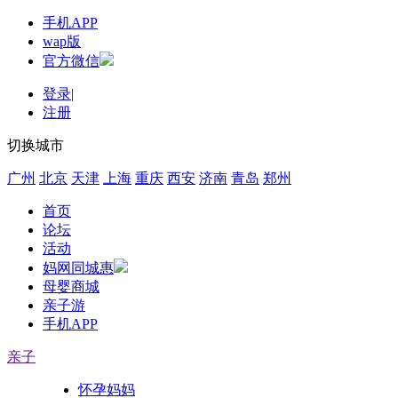
手机APP
wap版
官方微信
登录
|
注册
切换城市
广州
北京
天津
上海
重庆
西安
济南
青岛
郑州
首页
论坛
活动
妈网同城惠
母婴商城
亲子游
手机APP
亲子
怀孕妈妈