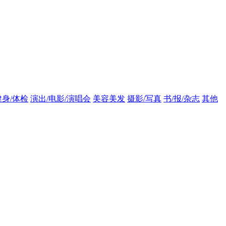
健身/体检
演出/电影/演唱会
美容美发
摄影/写真
书/报/杂志
其他