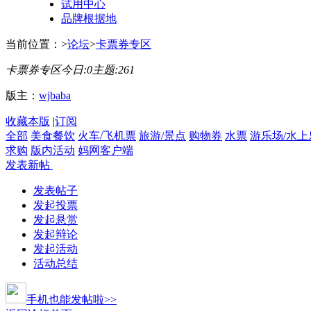
试用中心
品牌根据地
当前位置：
>
论坛
>
卡票券专区
卡票券专区
今日:
0
主题:
261
版主：
wjbaba
收藏本版
|
订阅
全部
美食餐饮
火车/飞机票
旅游/景点
购物券
水票
游乐场/水上
求购
版内活动
妈网客户端
发表新帖
发表帖子
发起投票
发起悬赏
发起辩论
发起活动
活动总结
手机也能发帖啦>>