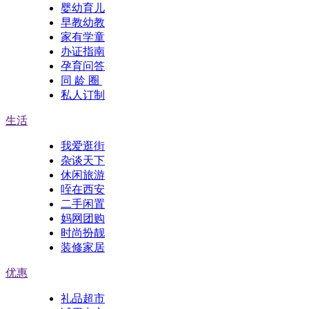
婴幼育儿
早教幼教
家有学童
办证指南
孕育问答
同 龄 圈
私人订制
生活
我爱逛街
杂谈天下
休闲旅游
咥在西安
二手闲置
妈网团购
时尚扮靓
装修家居
优惠
礼品超市