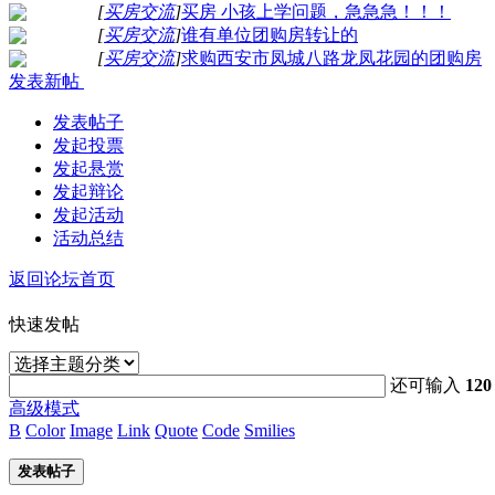
[
买房交流
]
买房 小孩上学问题，急急急！！！
[
买房交流
]
谁有单位团购房转让的
[
买房交流
]
求购西安市凤城八路龙凤花园的团购房
发表新帖
发表帖子
发起投票
发起悬赏
发起辩论
发起活动
活动总结
返回论坛首页
快速发帖
还可输入
120
高级模式
B
Color
Image
Link
Quote
Code
Smilies
发表帖子