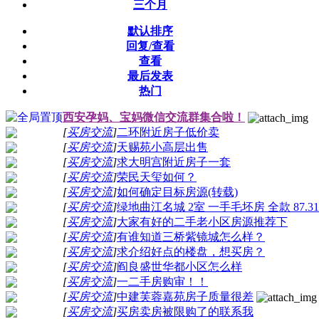
三个月
默认排序
回复/查看
查看
最后发表
热门
西安孕妈、宝妈微信交流群集合啦！
[
买房交流
]
二环附近房子低价卖
[
买房交流
]
天赐苑小高层出售
[
买房交流
]
求大明宫附近房子一套
[
买房交流
]
荣民天玺如何？
[
买房交流
]
如何确定目标房源(转载)
[
买房交流
]
绿地曲江名城 2室 一手毛坯房 全款 87.31
[
买房交流
]
大家有好的二手老小区房源推荐下
[
买房交流
]
有谁知道三桥紫镜城怎么样？
[
买房交流
]
求介绍好点的楼盘，想买房？
[
买房交流
]
阎良盛世华都小区怎么样
[
买房交流
]
一二手房购审！！
[
买房交流
]
中建芙蓉嘉苑房子质量很差
[
买房交流
]
买房卖房被限购了的联系我