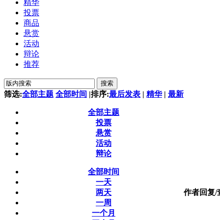
精华
投票
商品
悬赏
活动
辩论
推荐
搜索
筛选:
全部主题
全部时间
|
排序:
最后发表
|
精华
|
最新
全部主题
投票
悬赏
活动
辩论
全部时间
一天
两天
作者
回复/
一周
一个月