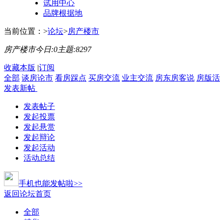
试用中心
品牌根据地
当前位置：
>
论坛
>
房产楼市
房产楼市
今日:
0
主题:
8297
收藏本版
|
订阅
全部
谈房论市
看房踩点
买房交流
业主交流
房东房客说
房版活
发表新帖
发表帖子
发起投票
发起悬赏
发起辩论
发起活动
活动总结
手机也能发帖啦>>
返回论坛首页
全部