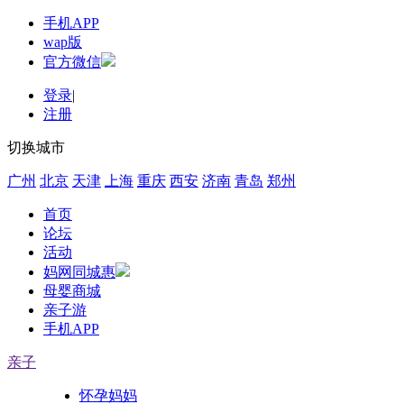
手机APP
wap版
官方微信
登录
|
注册
切换城市
广州
北京
天津
上海
重庆
西安
济南
青岛
郑州
首页
论坛
活动
妈网同城惠
母婴商城
亲子游
手机APP
亲子
怀孕妈妈