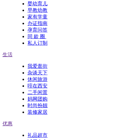
婴幼育儿
早教幼教
家有学童
办证指南
孕育问答
同 龄 圈
私人订制
生活
我爱逛街
杂谈天下
休闲旅游
咥在西安
二手闲置
妈网团购
时尚扮靓
装修家居
优惠
礼品超市