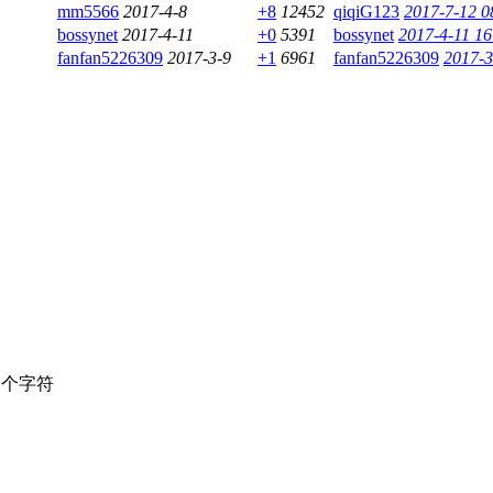
mm5566
2017-4-8
+8
12452
qiqiG123
2017-7-12 0
bossynet
2017-4-11
+0
5391
bossynet
2017-4-11 16
fanfan5226309
2017-3-9
+1
6961
fanfan5226309
2017-3
个字符