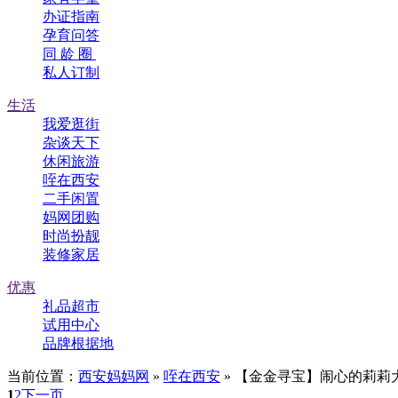
办证指南
孕育问答
同 龄 圈
私人订制
生活
我爱逛街
杂谈天下
休闲旅游
咥在西安
二手闲置
妈网团购
时尚扮靓
装修家居
优惠
礼品超市
试用中心
品牌根据地
当前位置：
西安妈妈网
»
咥在西安
» 【金金寻宝】闹心的莉莉
1
2
下一页