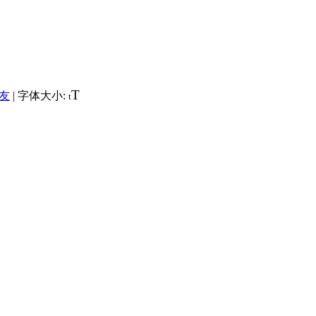
T
友
|
字体大小:
t