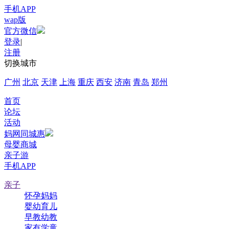
手机APP
wap版
官方微信
登录
|
注册
切换城市
广州
北京
天津
上海
重庆
西安
济南
青岛
郑州
首页
论坛
活动
妈网同城惠
母婴商城
亲子游
手机APP
亲子
怀孕妈妈
婴幼育儿
早教幼教
家有学童