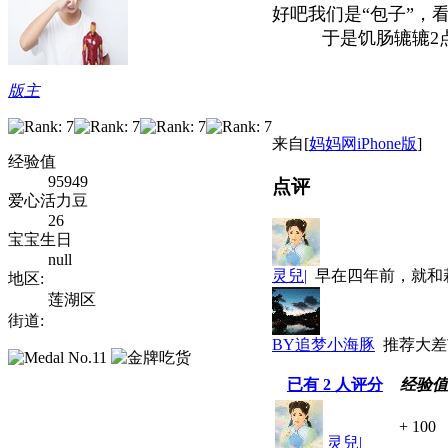
好吧我们是“包子”，
于是饥肠辘辘2
版主
来自[
妈妈网iPhone版
]
经验值
95949
点评
爱心活力豆
26
宝宝生日
null
灵兒|
早在四年前，就和
地区:
莲湖区
街道:
BY追梦小海豚
推荐大差
已有
2
人评分
经验值
+ 100
灵兒|