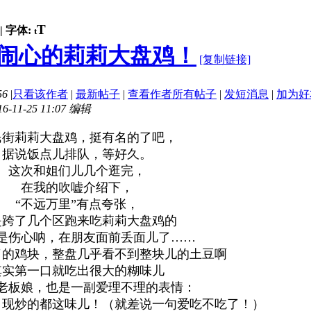
T
|
字体:
t
闹心的莉莉大盘鸡！
[复制链接]
56
|
只看该作者
|
最新帖子
|
查看作者所有帖子
|
发短消息
|
加为好
11-25 11:07 编辑
民街莉莉大盘鸡，挺有名的了吧，
据说饭点儿排队，等好久。
这次和姐们儿几个逛完，
在我的吹嘘介绍下，
“不远万里”有点夸张，
是跨了几个区跑来吃莉莉大盘鸡的
是伤心呐，在朋友面前丢面儿了……
了的鸡块，整盘几乎看不到整块儿的土豆啊
其实第一口就吃出很大的糊味儿
老板娘，也是一副爱理不理的表情：
，现炒的都这味儿！（就差说一句爱吃不吃了！）