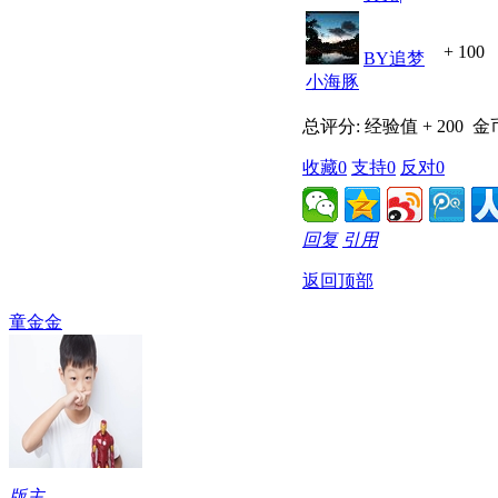
+ 100
BY追梦
小海豚
总评分:
经验值 + 200
金币
收藏
0
支持
0
反对
0
回复
引用
返回顶部
童金金
版主