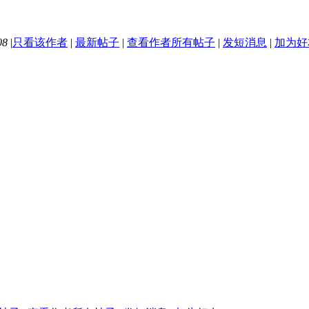
08
|
只看该作者
|
最新帖子
|
查看作者所有帖子
|
发短消息
|
加为好
o7 D# C& y& D1 [9 L