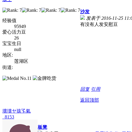
沙发
发表于 2016-11-25 11:
经验值
有没有人发安慰豆
: k a0 y6 
95949
爱心活力豆
26
宝宝生日
null
地区:
莲湖区
街道:
回复
引用
返回顶部
壞壊ヤ孩孓氣
_8153
板凳