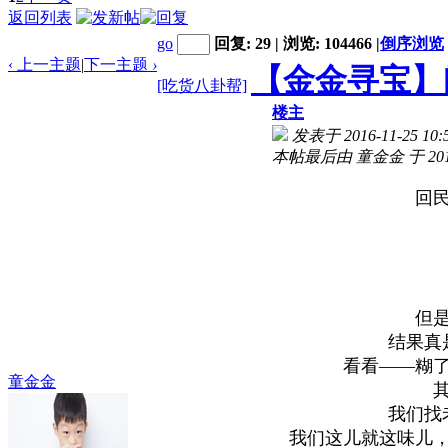
返回列表
go
回复: 29 | 浏览: 104466
|
倒序浏览
‹ 上一主题
|
下一主题
›
【金金寻宝】
[吃货八卦帮]
楼主
发表于 2016-11-25 10:
本帖最后由 童金金 于 2016-
回
但
结果真
看看——糊
童金金
我们找
我们这儿就这味儿