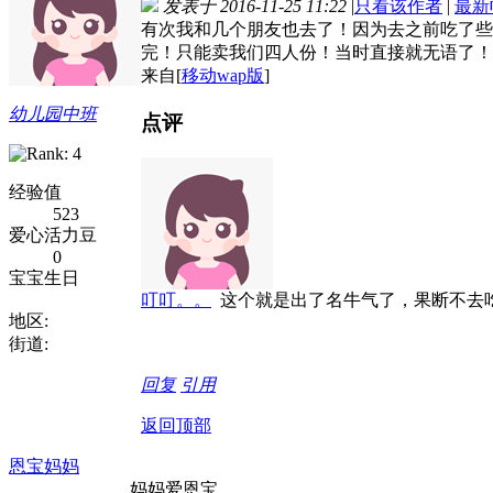
发表于 2016-11-25 11:22
|
只看该作者
|
最新
有次我和几个朋友也去了！因为去之前吃了些
完！只能卖我们四人份！当时直接就无语了！
来自[
移动wap版
]
幼儿园中班
点评
经验值
523
爱心活力豆
0
宝宝生日
叮叮。。
这个就是出了名牛气了，果断不去
地区:
街道:
回复
引用
返回顶部
恩宝妈妈
妈妈爱恩宝