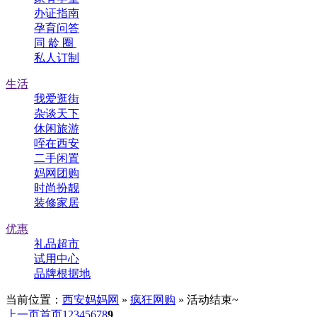
办证指南
孕育问答
同 龄 圈
私人订制
生活
我爱逛街
杂谈天下
休闲旅游
咥在西安
二手闲置
妈网团购
时尚扮靓
装修家居
优惠
礼品超市
试用中心
品牌根据地
当前位置：
西安妈妈网
»
疯狂网购
» 活动结束~
上一页
首页
1
2
3
4
5
6
7
8
9