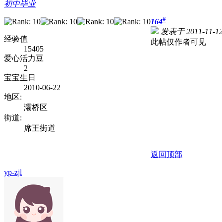
初中毕业
#
164
发表于 2011-11-12
经验值
此帖仅作者可见
15405
爱心活力豆
2
宝宝生日
2010-06-22
地区:
灞桥区
街道:
席王街道
返回顶部
yp-zjl