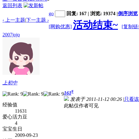
返回列表
go
回复: 167 | 浏览: 19374
|
倒序浏览
‹ 上一主题
|
下一主题
›
活动结束~
[网购优惠]
[复制链
2007jojo
上初中
#
161
发表于 2011-11-12 00:26
|
只看该
经验值
此帖仅作者可见
11631
爱心活力豆
4
宝宝生日
2009-09-23