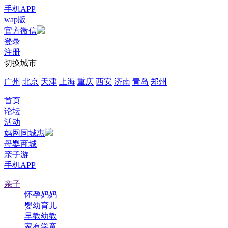
手机APP
wap版
官方微信
登录
|
注册
切换城市
广州
北京
天津
上海
重庆
西安
济南
青岛
郑州
首页
论坛
活动
妈网同城惠
母婴商城
亲子游
手机APP
亲子
怀孕妈妈
婴幼育儿
早教幼教
家有学童