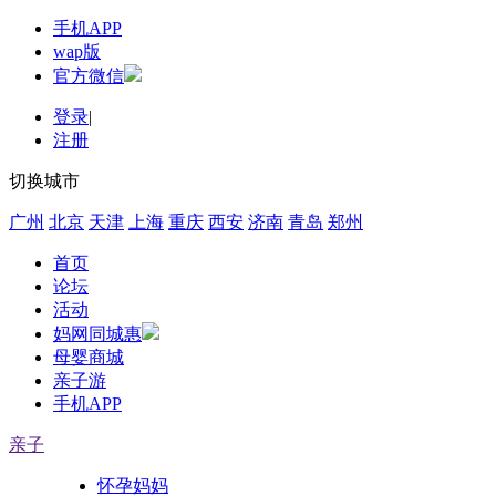
手机APP
wap版
官方微信
登录
|
注册
切换城市
广州
北京
天津
上海
重庆
西安
济南
青岛
郑州
首页
论坛
活动
妈网同城惠
母婴商城
亲子游
手机APP
亲子
怀孕妈妈