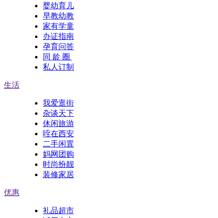
婴幼育儿
早教幼教
家有学童
办证指南
孕育问答
同 龄 圈
私人订制
生活
我爱逛街
杂谈天下
休闲旅游
咥在西安
二手闲置
妈网团购
时尚扮靓
装修家居
优惠
礼品超市