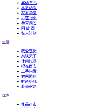
婴幼育儿
早教幼教
家有学童
办证指南
孕育问答
同 龄 圈
私人订制
生活
我爱逛街
杂谈天下
休闲旅游
咥在西安
二手闲置
妈网团购
时尚扮靓
装修家居
优惠
礼品超市