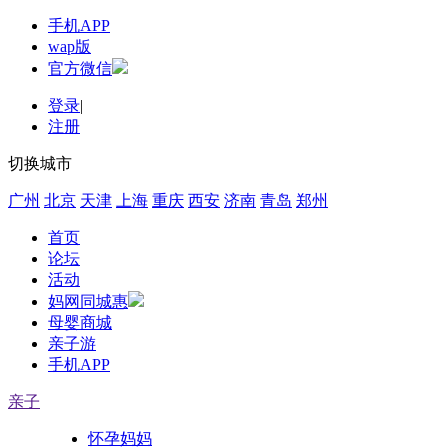
手机APP
wap版
官方微信
登录
|
注册
切换城市
广州
北京
天津
上海
重庆
西安
济南
青岛
郑州
首页
论坛
活动
妈网同城惠
母婴商城
亲子游
手机APP
亲子
怀孕妈妈