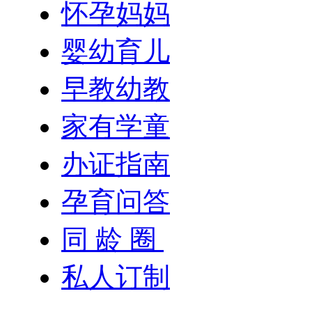
怀孕妈妈
婴幼育儿
早教幼教
家有学童
办证指南
孕育问答
同 龄 圈
私人订制