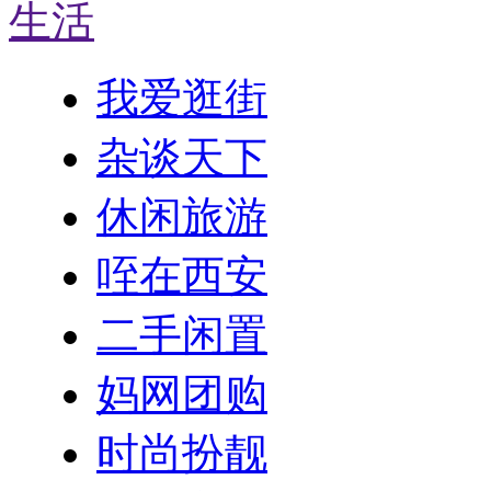
生活
我爱逛街
杂谈天下
休闲旅游
咥在西安
二手闲置
妈网团购
时尚扮靓