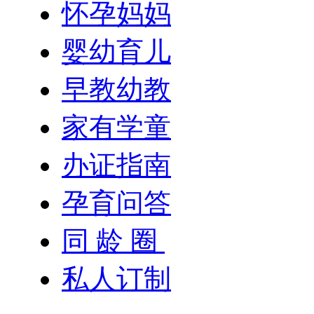
怀孕妈妈
婴幼育儿
早教幼教
家有学童
办证指南
孕育问答
同 龄 圈
私人订制