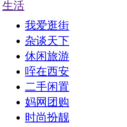
生活
我爱逛街
杂谈天下
休闲旅游
咥在西安
二手闲置
妈网团购
时尚扮靓