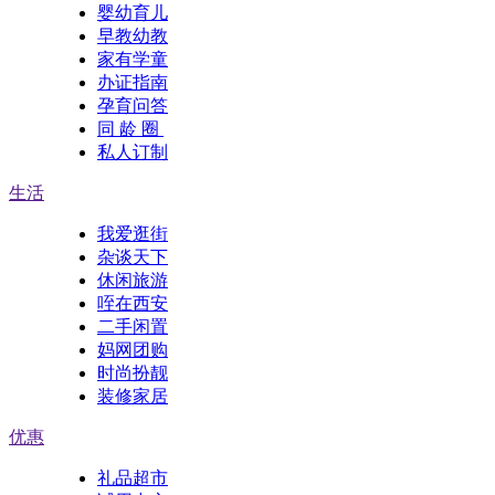
婴幼育儿
早教幼教
家有学童
办证指南
孕育问答
同 龄 圈
私人订制
生活
我爱逛街
杂谈天下
休闲旅游
咥在西安
二手闲置
妈网团购
时尚扮靓
装修家居
优惠
礼品超市