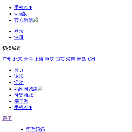
手机APP
wap版
官方微信
登录
|
注册
切换城市
广州
北京
天津
上海
重庆
西安
济南
青岛
郑州
首页
论坛
活动
妈网同城惠
母婴商城
亲子游
手机APP
亲子
怀孕妈妈