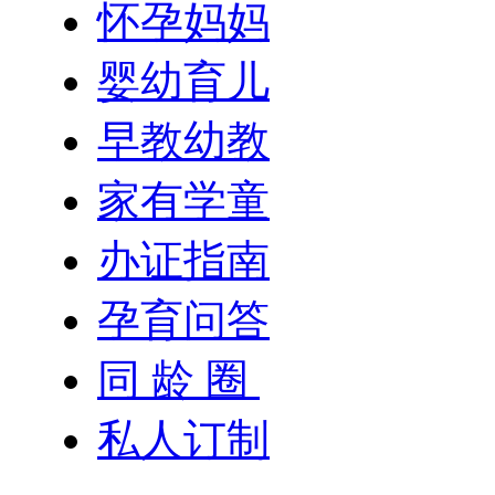
怀孕妈妈
婴幼育儿
早教幼教
家有学童
办证指南
孕育问答
同 龄 圈
私人订制