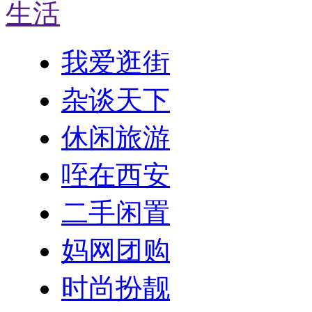
生活
我爱逛街
杂谈天下
休闲旅游
咥在西安
二手闲置
妈网团购
时尚扮靓