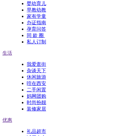
婴幼育儿
早教幼教
家有学童
办证指南
孕育问答
同 龄 圈
私人订制
生活
我爱逛街
杂谈天下
休闲旅游
咥在西安
二手闲置
妈网团购
时尚扮靓
装修家居
优惠
礼品超市