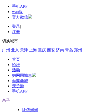
手机APP
wap版
官方微信
登录
|
注册
切换城市
广州
北京
天津
上海
重庆
西安
济南
青岛
郑州
首页
论坛
活动
妈网同城惠
母婴商城
亲子游
手机APP
亲子
怀孕妈妈