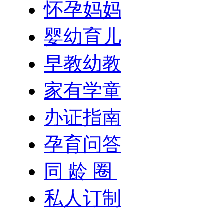
怀孕妈妈
婴幼育儿
早教幼教
家有学童
办证指南
孕育问答
同 龄 圈
私人订制