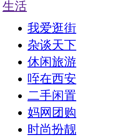
生活
我爱逛街
杂谈天下
休闲旅游
咥在西安
二手闲置
妈网团购
时尚扮靓