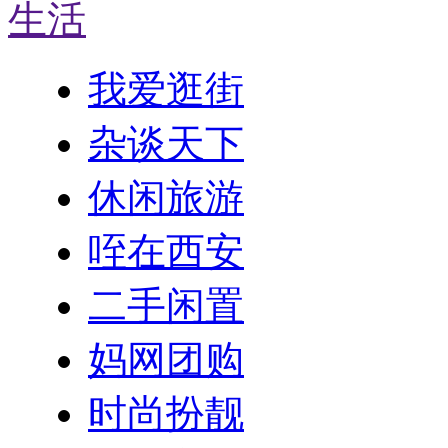
生活
我爱逛街
杂谈天下
休闲旅游
咥在西安
二手闲置
妈网团购
时尚扮靓