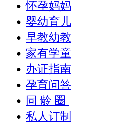
怀孕妈妈
婴幼育儿
早教幼教
家有学童
办证指南
孕育问答
同 龄 圈
私人订制