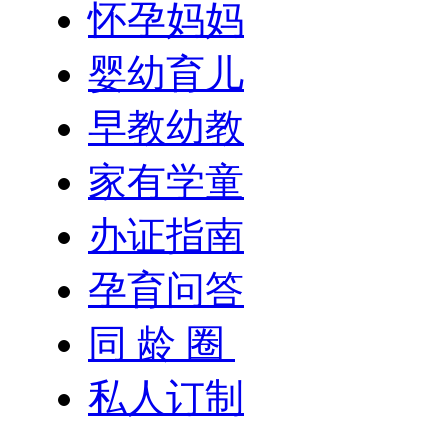
怀孕妈妈
婴幼育儿
早教幼教
家有学童
办证指南
孕育问答
同 龄 圈
私人订制