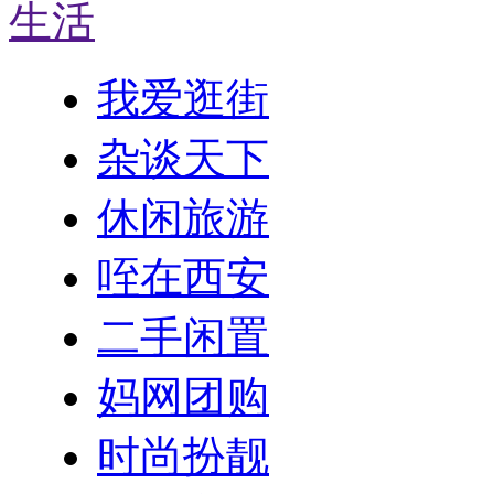
生活
我爱逛街
杂谈天下
休闲旅游
咥在西安
二手闲置
妈网团购
时尚扮靓