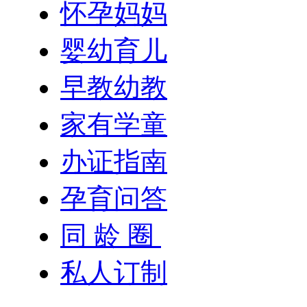
怀孕妈妈
婴幼育儿
早教幼教
家有学童
办证指南
孕育问答
同 龄 圈
私人订制