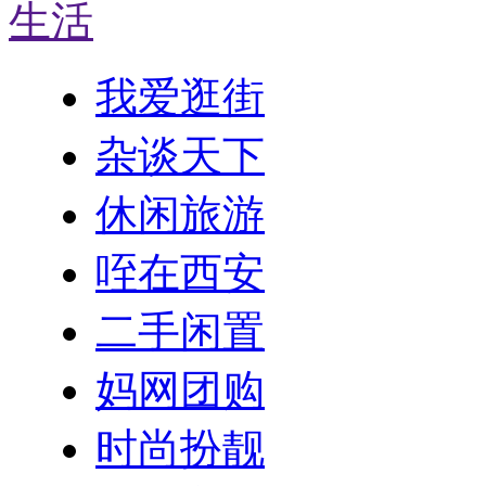
生活
我爱逛街
杂谈天下
休闲旅游
咥在西安
二手闲置
妈网团购
时尚扮靓