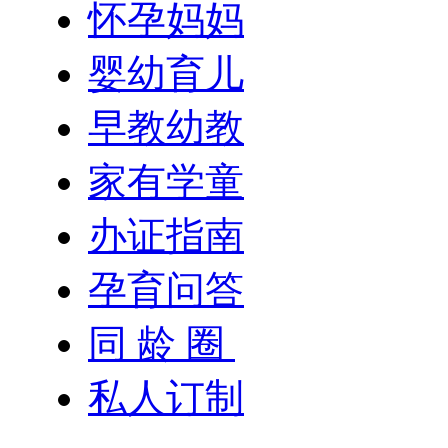
怀孕妈妈
婴幼育儿
早教幼教
家有学童
办证指南
孕育问答
同 龄 圈
私人订制