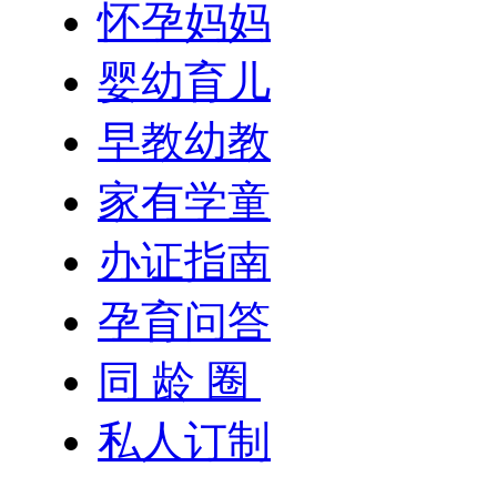
怀孕妈妈
婴幼育儿
早教幼教
家有学童
办证指南
孕育问答
同 龄 圈
私人订制