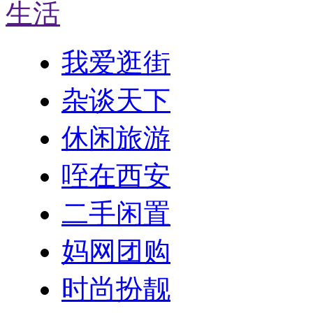
生活
我爱逛街
杂谈天下
休闲旅游
咥在西安
二手闲置
妈网团购
时尚扮靓