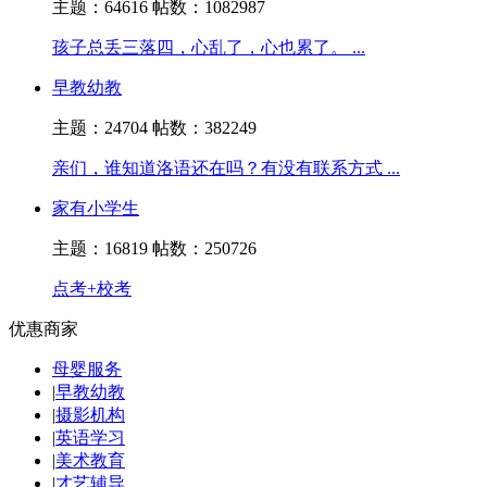
主题：64616
帖数：1082987
孩子总丢三落四，心乱了，心也累了。 ...
早教幼教
主题：24704
帖数：382249
亲们，谁知道洛语还在吗？有没有联系方式 ...
家有小学生
主题：16819
帖数：250726
点考+校考
优惠商家
母婴服务
|
早教幼教
|
摄影机构
|
英语学习
|
美术教育
|
才艺辅导