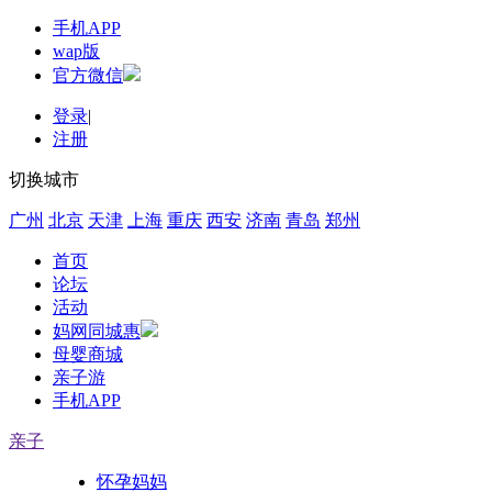
手机APP
wap版
官方微信
登录
|
注册
切换城市
广州
北京
天津
上海
重庆
西安
济南
青岛
郑州
首页
论坛
活动
妈网同城惠
母婴商城
亲子游
手机APP
亲子
怀孕妈妈