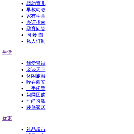
婴幼育儿
早教幼教
家有学童
办证指南
孕育问答
同 龄 圈
私人订制
生活
我爱逛街
杂谈天下
休闲旅游
咥在西安
二手闲置
妈网团购
时尚扮靓
装修家居
优惠
礼品超市