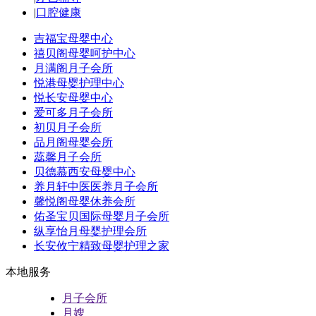
|
口腔健康
吉福宝母婴中心
禧贝阁母婴呵护中心
月满阁月子会所
悦港母婴护理中心
悦长安母婴中心
爱可多月子会所
初贝月子会所
品月阁母婴会所
蕊馨月子会所
贝德慕西安母婴中心
养月轩中医医养月子会所
馨悦阁母婴休养会所
佑圣宝贝国际母婴月子会所
纵享怡月母婴护理会所
长安攸宁精致母婴护理之家
本地服务
月子会所
月嫂