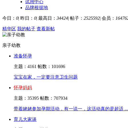
试用中心
品牌根据地
今日：
0
|
昨日：
0
|
最高日：
34424
|
帖子：
2525592
|
会员：
16476
精华区
我的帖子
查看新帖
亲子幼教
准备怀孕
主题：4161
帖数：101696
宝宝在家，一定要注意卫生问题
怀孕妈妈
主题：35395
帖数：707934
带着姥姥参加孕期活动，有一说一，这活动真的是超适 ...
育儿大家谈