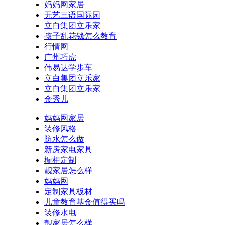
妈妈网家居
无艺三语国际园
立白集团立乐家
孩子乱花钱怎么教育
行情网
广州巧虎
伟易达学步车
立白集团立乐家
立白集团立乐家
金秀儿
妈妈网家居
装修风格
防水怎么做
新房家电家具
橱柜定制
靓家居怎么样
妈妈网
定制家具板材
儿童教育基金值得买吗
装修水电
靓家居怎么样