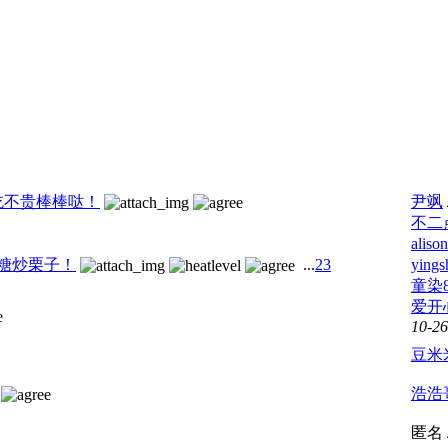
吃不贵棒棒哒！
尹飒
不二
aliso
糖炒栗子！
...
2
3
yings
童染8
爱开
10-26
豆米
浩浩
匿名