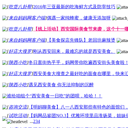
[
吃货八卦帮
]
2016年三亚最新的吃海鲜方式及防宰技巧
[
来自妈妈网客户端
]
偶遇一家纯蜂蜜，健康无添加呀
[
吃货八卦帮
]
【线上活动】西安国际美食节来袭，这个十一
[
来自妈妈网客户端
]
【美食探店先锋队】老回坊麻辣烫
[
好店大搜罗
]
刚从西安回来，最难忘的就是西安美食。
[
陕西小吃
]
冬日逛街热乎乎，妈网带你吃遍西安街头美食啦
[
好店大搜罗
]
西安美食大搜查之最好吃的面食在哪里，快来
[
陕西小吃
]
遇见西安美食 你无法抑制的沉醉
谁给咱组个“西安美食一日吃”的团呗，哈哈！！
[
咨询交流
]
【明妈聊美食】八一八西安那些有特色的面馆们
[
试吃活动
]
【妈网品鉴团NO.3】优雅环境里品淮扬菜，姐
...
2
3
4