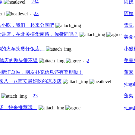
荐
...
2
3
4
阿奴|
...
2
3
阿奴|
名小吃，我们一起来分享吧
雪见|
大饼店，在北关振华南路，你赞同吗？
美食
寨的火车头煲仔饭店。
小猴
鸭店的鸭头很不错
...
2
美莹
最新汇总帖，网友补充信息还有奖励呦！
蓬絮|
来八一八西安最好吃的凉皮店
yings
...
2
3
蓬絮|
汤！快来推荐哦！
yings