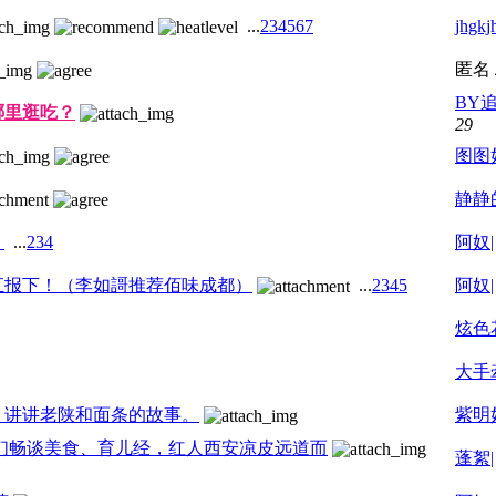
...
2
3
4
5
6
7
jhgkj
匿名
BY
哪里逛吃？
29
图图
静静
！
...
2
3
4
阿奴|
汇报下！（李如謌推荐佰味成都）
...
2
3
4
5
阿奴|
炫色
大手
，讲讲老陕和面条的故事。
紫明
妹们畅谈美食、育儿经，红人西安凉皮远道而
蓬絮|