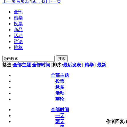
上一页
首页
2
3
4
5
6
... 421
下一页
全部
精华
投票
商品
活动
辩论
推荐
搜索
筛选:
全部主题
全部时间
|
排序:
最后发表
|
精华
|
最新
全部主题
投票
悬赏
活动
辩论
全部时间
一天
两天
作者
回复/