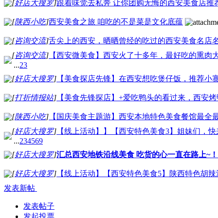
[
好店大搜罗
]
跟着味觉去私奔 让你团购无悔的西安美食店推
[
陕西小吃
]
西安美食之旅 咱吃的不是菜是文化底蕴
[
咨询交流
]
舌尖上的西安，晒晒曾经的吃过的西安美食名店
[
咨询交流
]
【西安微美食】西安火了十多年，最好吃的熏肉
...
2
3
[
好店大搜罗
]
【美食探店先锋】在西安想吃煲仔饭，推荐小
[
打折情报站
]
【美食先锋探店】+爱吃鸭头的看过来，西安烤
[
陕西小吃
]
【国庆美食主题游】西安本地特色美食餐馆最全
[
好店大搜罗
]
【线上活动】】【西安特色美食3】姐妹们，快
...
2
3
4
5
6
9
[
好店大搜罗
]
汇总西安地铁沿线美食 吃货的心一直在路上~！
[
好店大搜罗
]
【线上活动】【西安特色美食5】陕西特色胡辣
发表新帖
发表帖子
发起投票