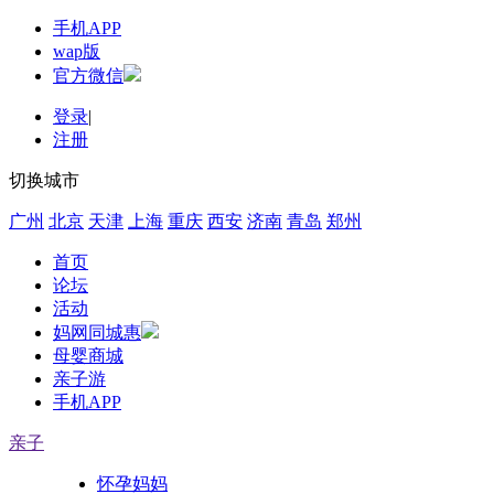
手机APP
wap版
官方微信
登录
|
注册
切换城市
广州
北京
天津
上海
重庆
西安
济南
青岛
郑州
首页
论坛
活动
妈网同城惠
母婴商城
亲子游
手机APP
亲子
怀孕妈妈