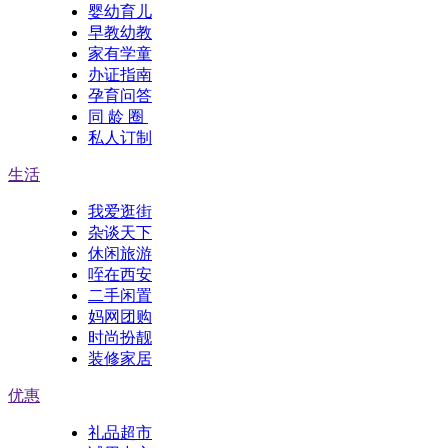
婴幼育儿
早教幼教
家有学童
办证指南
孕育问答
同 龄 圈
私人订制
生活
我爱逛街
杂谈天下
休闲旅游
咥在西安
二手闲置
妈网团购
时尚扮靓
装修家居
优惠
礼品超市