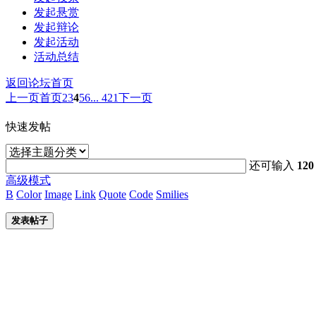
发起悬赏
发起辩论
发起活动
活动总结
返回论坛首页
上一页
首页
2
3
4
5
6
... 421
下一页
快速发帖
还可输入
120
高级模式
B
Color
Image
Link
Quote
Code
Smilies
发表帖子