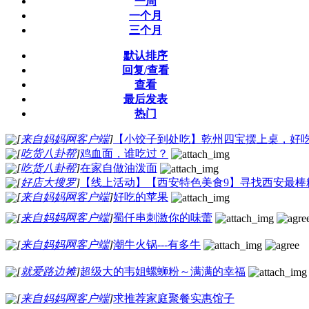
一周
一个月
三个月
默认排序
回复/查看
查看
最后发表
热门
[
来自妈妈网客户端
]
【小饺子到处吃】乾州四宝摆上桌，好
[
吃货八卦帮
]
鸡血面，谁吃过？
[
吃货八卦帮
]
在家自做油泼面
[
好店大搜罗
]
【线上活动】【西安特色美食9】寻找西安最棒
[
来自妈妈网客户端
]
好吃的苹果
[
来自妈妈网客户端
]
蜀仟串刺激你的味蕾
[
来自妈妈网客户端
]
潮牛火锅---有多牛
[
就爱路边摊
]
超级大的韦姐螺蛳粉～满满的幸福
[
来自妈妈网客户端
]
求推荐家庭聚餐实惠馆子