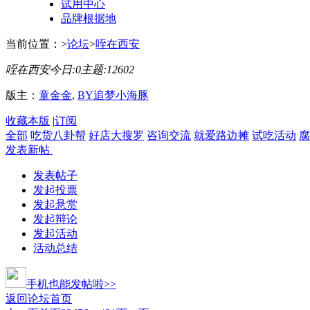
试用中心
品牌根据地
当前位置：
>
论坛
>
咥在西安
咥在西安
今日:
0
主题:
12602
版主：
童金金
,
BY追梦小海豚
收藏本版
|
订阅
全部
吃货八卦帮
好店大搜罗
咨询交流
就爱路边摊
试吃活动
腐
发表新帖
发表帖子
发起投票
发起悬赏
发起辩论
发起活动
活动总结
手机也能发帖啦>>
返回论坛首页