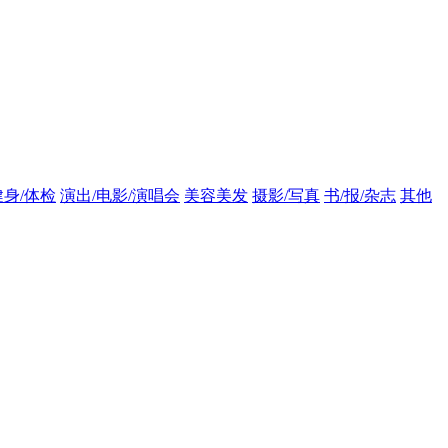
健身/体检
演出/电影/演唱会
美容美发
摄影/写真
书/报/杂志
其他