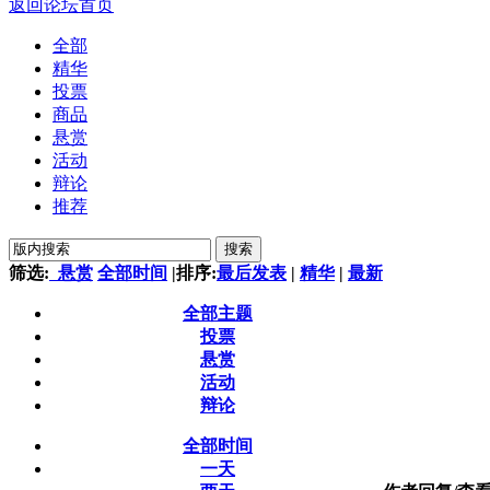
返回论坛首页
全部
精华
投票
商品
悬赏
活动
辩论
推荐
搜索
筛选:
悬赏
全部时间
|
排序:
最后发表
|
精华
|
最新
全部主题
投票
悬赏
活动
辩论
全部时间
一天