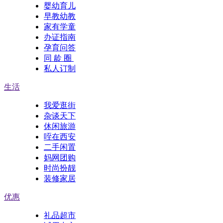
婴幼育儿
早教幼教
家有学童
办证指南
孕育问答
同 龄 圈
私人订制
生活
我爱逛街
杂谈天下
休闲旅游
咥在西安
二手闲置
妈网团购
时尚扮靓
装修家居
优惠
礼品超市