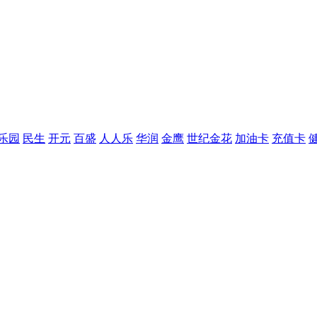
乐园
民生
开元
百盛
人人乐
华润
金鹰
世纪金花
加油卡
充值卡