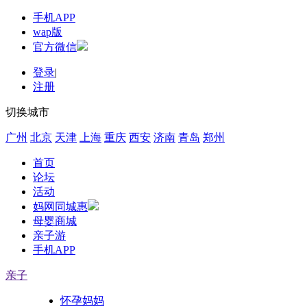
手机APP
wap版
官方微信
登录
|
注册
切换城市
广州
北京
天津
上海
重庆
西安
济南
青岛
郑州
首页
论坛
活动
妈网同城惠
母婴商城
亲子游
手机APP
亲子
怀孕妈妈