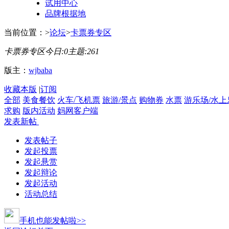
试用中心
品牌根据地
当前位置：
>
论坛
>
卡票券专区
卡票券专区
今日:
0
主题:
261
版主：
wjbaba
收藏本版
|
订阅
全部
美食餐饮
火车/飞机票
旅游/景点
购物券
水票
游乐场/水上
求购
版内活动
妈网客户端
发表新帖
发表帖子
发起投票
发起悬赏
发起辩论
发起活动
活动总结
手机也能发帖啦>>