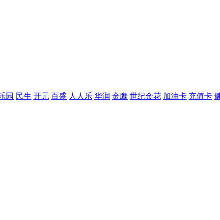
乐园
民生
开元
百盛
人人乐
华润
金鹰
世纪金花
加油卡
充值卡