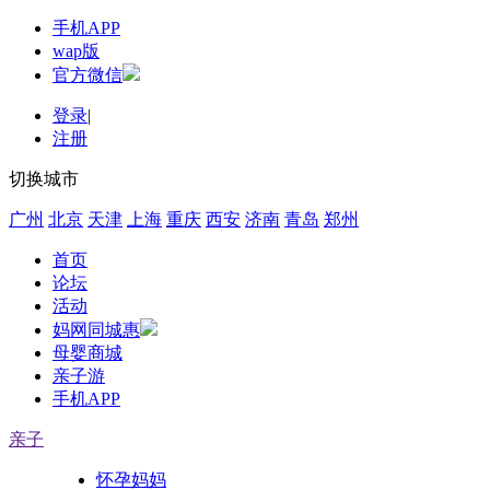
手机APP
wap版
官方微信
登录
|
注册
切换城市
广州
北京
天津
上海
重庆
西安
济南
青岛
郑州
首页
论坛
活动
妈网同城惠
母婴商城
亲子游
手机APP
亲子
怀孕妈妈