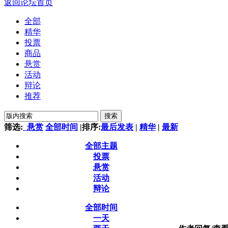
返回论坛首页
全部
精华
投票
商品
悬赏
活动
辩论
推荐
搜索
筛选:
悬赏
全部时间
|
排序:
最后发表
|
精华
|
最新
全部主题
投票
悬赏
活动
辩论
全部时间
一天