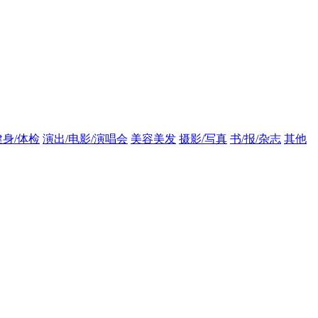
健身/体检
演出/电影/演唱会
美容美发
摄影/写真
书/报/杂志
其他