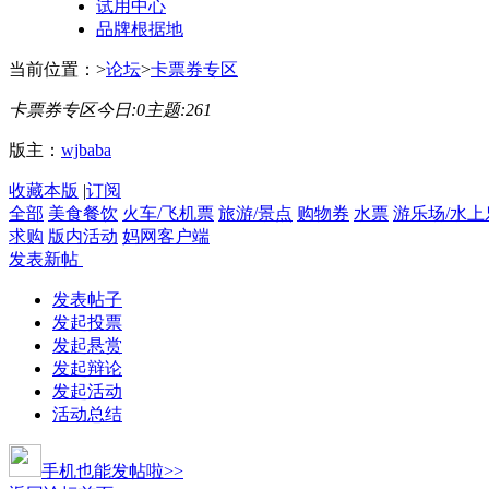
试用中心
品牌根据地
当前位置：
>
论坛
>
卡票券专区
卡票券专区
今日:
0
主题:
261
版主：
wjbaba
收藏本版
|
订阅
全部
美食餐饮
火车/飞机票
旅游/景点
购物券
水票
游乐场/水上
求购
版内活动
妈网客户端
发表新帖
发表帖子
发起投票
发起悬赏
发起辩论
发起活动
活动总结
手机也能发帖啦>>