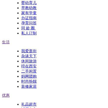
婴幼育儿
早教幼教
家有学童
办证指南
孕育问答
同 龄 圈
私人订制
生活
我爱逛街
杂谈天下
休闲旅游
咥在西安
二手闲置
妈网团购
时尚扮靓
装修家居
优惠
礼品超市