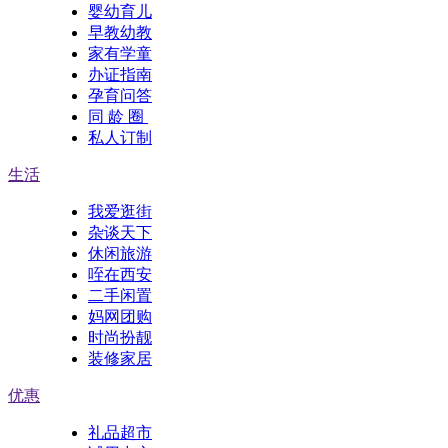
婴幼育儿
早教幼教
家有学童
办证指南
孕育问答
同 龄 圈
私人订制
生活
我爱逛街
杂谈天下
休闲旅游
咥在西安
二手闲置
妈网团购
时尚扮靓
装修家居
优惠
礼品超市