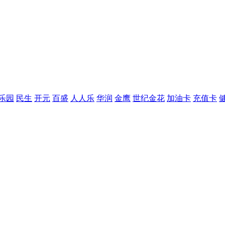
乐园
民生
开元
百盛
人人乐
华润
金鹰
世纪金花
加油卡
充值卡