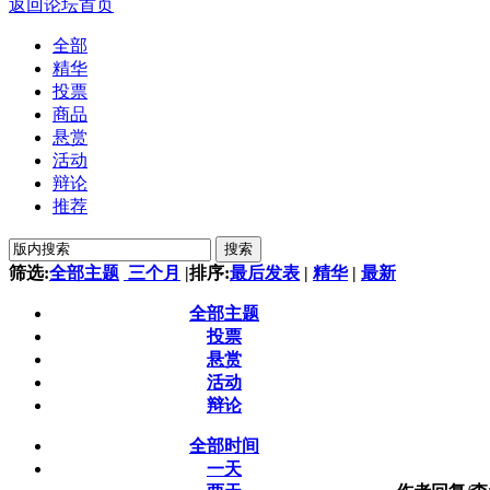
返回论坛首页
全部
精华
投票
商品
悬赏
活动
辩论
推荐
搜索
筛选:
全部主题
三个月
|
排序:
最后发表
|
精华
|
最新
全部主题
投票
悬赏
活动
辩论
全部时间
一天