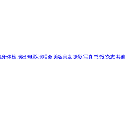
健身/体检
演出/电影/演唱会
美容美发
摄影/写真
书/报/杂志
其他