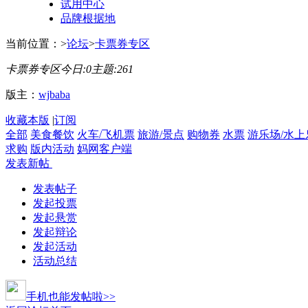
试用中心
品牌根据地
当前位置：
>
论坛
>
卡票券专区
卡票券专区
今日:
0
主题:
261
版主：
wjbaba
收藏本版
|
订阅
全部
美食餐饮
火车/飞机票
旅游/景点
购物券
水票
游乐场/水上
求购
版内活动
妈网客户端
发表新帖
发表帖子
发起投票
发起悬赏
发起辩论
发起活动
活动总结
手机也能发帖啦>>