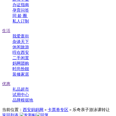
办证指南
孕育问答
同 龄 圈
私人订制
生活
我爱逛街
杂谈天下
休闲旅游
咥在西安
二手闲置
妈网团购
时尚扮靓
装修家居
优惠
礼品超市
试用中心
品牌根据地
当前位置：
西安妈妈网
»
卡票券专区
» 乐奇亲子游泳课转让
返回列表