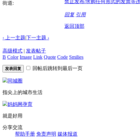
禁止发布/求购任何形式的发票等
街道:
回复
引用
返回顶部
‹ 上一主题
|
下一主题
›
高级模式
|
发表帖子
B
Color
Image
Link
Quote
Code
Smilies
回帖后跳转到最后一页
发表回复
同城圈
指尖上的城市生活
妈妈网孕育
就是好用
分享交流
帮助手册
免责声明
媒体报道