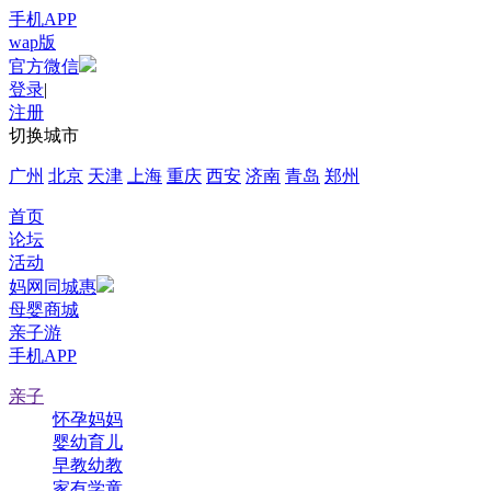
手机APP
wap版
官方微信
登录
|
注册
切换城市
广州
北京
天津
上海
重庆
西安
济南
青岛
郑州
首页
论坛
活动
妈网同城惠
母婴商城
亲子游
手机APP
亲子
怀孕妈妈
婴幼育儿
早教幼教
家有学童