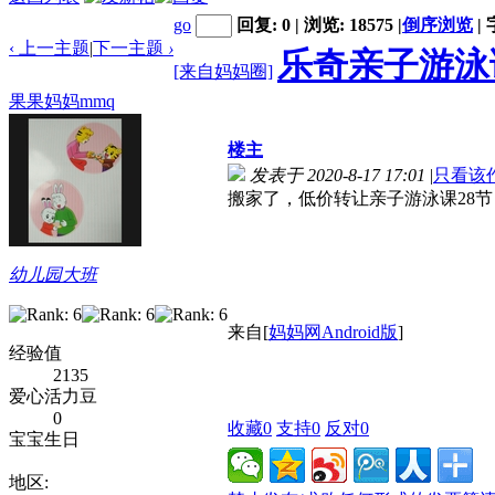
go
回复: 0 | 浏览: 18575
|
倒序浏览
|
‹ 上一主题
|
下一主题
›
乐奇亲子游泳
[来自妈妈圈]
果果妈妈mmq
楼主
发表于 2020-8-17 17:01
|
只看该
搬家了，低价转让亲子游泳课28
幼儿园大班
来自[
妈妈网Android版
]
经验值
2135
爱心活力豆
0
收藏
0
支持
0
反对
0
宝宝生日
地区: